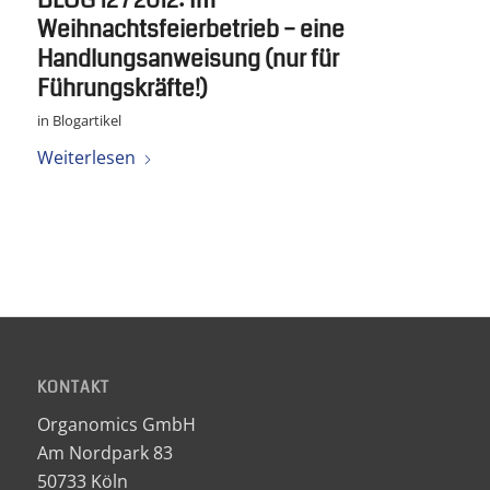
BLOG 12 / 2012: Im
Weihnachtsfeierbetrieb – eine
Handlungsanweisung (nur für
Führungskräfte!)
in
Blogartikel
Weiterlesen
KONTAKT
Organomics GmbH
Am Nordpark 83
50733 Köln